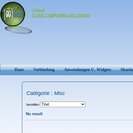
Haus
Verbindung
Anwendungen U. Widgets
Sharin
Catégorie :
Misc
bestellen
No result