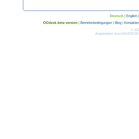
Deutsch
|
English
OOdesk
beta
version
|
Betriebsbedingungen
|
Blog
|
Kontakte
© 20
Angetrieben durch
INVIDESK 