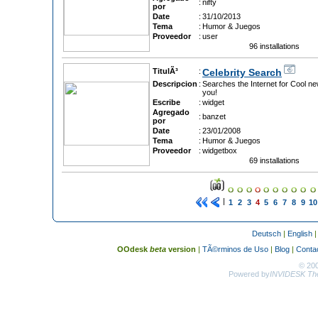
:
nifty
por
Date
:
31/10/2013
Tema
:
Humor & Juegos
Proveedor
:
user
96 installations
TitulÃ³
:
Celebrity Search
Descripcion
:
Searches the Internet for Cool new
you!
Escribe
:
widget
Agregado
:
banzet
por
Date
:
23/01/2008
Tema
:
Humor & Juegos
Proveedor
:
widgetbox
69 installations
|
1
2
3
4
5
6
7
8
9
10
Deutsch
|
English
OOdesk
beta
version
|
TÃ©rminos de Uso
|
Blog
|
Conta
© 20
Powered by
INVIDESK The