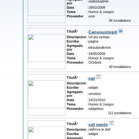
:
oodeskadmin
por
Date
:
19/02/2008
Tema
:
Humor & Juegos
Proveedor
:
user
96 installations
TitulÃ³
:
Canyoustopit
Descripcion
:
Un jeu sympa
Escribe
:
pagina
Agregado
:
kikoulandkevin
por
Date
:
19/05/2009
Tema
:
Humor & Juegos
Proveedor
:
OOdesk
40 installations
TitulÃ³
:
cat
Descripcion
:
Escribe
:
widget
Agregado
:
simobox
por
Date
:
24/10/2010
Tema
:
Humor & Juegos
Proveedor
:
widgetbox
112 installations
TitulÃ³
:
cat mario
Descripcion
:
relÃ©ve le defi
Escribe
:
widget
Agregado