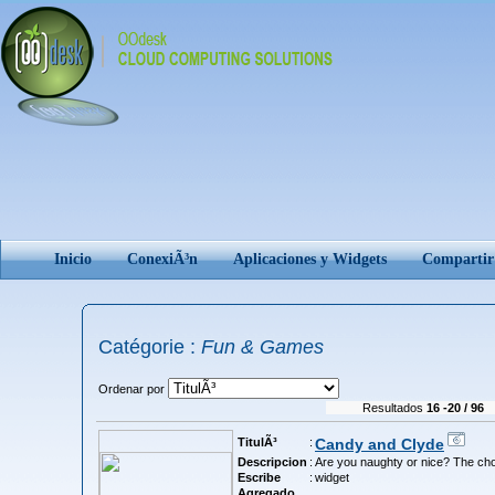
Inicio
ConexiÃ³n
Aplicaciones y Widgets
Comparti
Catégorie :
Fun & Games
Ordenar por
Resultados
16 -20 / 96
TitulÃ³
:
Candy and Clyde
Descripcion
:
Are you naughty or nice? The cho
Escribe
:
widget
Agregado