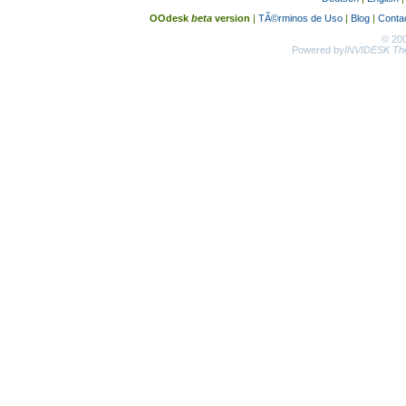
OOdesk
beta
version
|
TÃ©rminos de Uso
|
Blog
|
Conta
© 20
Powered by
INVIDESK The