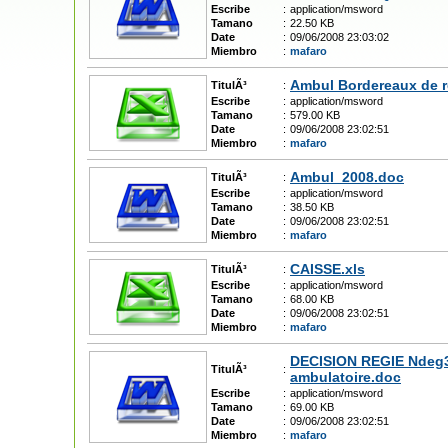
Escribe
:
application/msword
Tamano
:
22.50 KB
Date
:
09/06/2008 23:03:02
Miembro
:
mafaro
Ambul Bordereaux de r
TitulÃ³
:
Escribe
:
application/msword
Tamano
:
579.00 KB
Date
:
09/06/2008 23:02:51
Miembro
:
mafaro
Ambul_2008.doc
TitulÃ³
:
Escribe
:
application/msword
Tamano
:
38.50 KB
Date
:
09/06/2008 23:02:51
Miembro
:
mafaro
CAISSE.xls
TitulÃ³
:
Escribe
:
application/msword
Tamano
:
68.00 KB
Date
:
09/06/2008 23:02:51
Miembro
:
mafaro
DECISION REGIE Ndeg31 
TitulÃ³
:
ambulatoire.doc
Escribe
:
application/msword
Tamano
:
69.00 KB
Date
:
09/06/2008 23:02:51
Miembro
:
mafaro