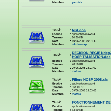
Miembro
:
yannick
test.doc
TitulÃ³
:
Escribe
:
application/msword
Tamano
:
10.50 KB
Date
:
10/06/2008 09:54:43
Miembro
:
windowsxp
DECISION REGIE Ndeg34 
TitulÃ³
:
HOSPITALISATION.doc
Escribe
:
application/msword
Tamano
:
70.50 KB
Date
:
09/06/2008 23:03:02
Miembro
:
mafaro
Filiere HOSP 2008.xls
TitulÃ³
:
Escribe
:
application/msword
Tamano
:
864.00 KB
Date
:
09/06/2008 23:03:02
Miembro
:
mafaro
FONCTIONNEMENT DE 
TitulÃ³
:
Escribe
:
application/msword
Tamano
:
33.50 KB