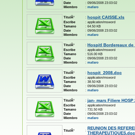
Date
:
09/06/2008 23:03:02
Miembro
:
mafaro
hospit CAISSE.xls
TitulÃ³
:
Escribe
:
application/msword
Tamano
:
64.50 KB
Date
:
09/06/2008 23:03:02
Miembro
:
mafaro
Hospitl Bordereaux de 
TitulÃ³
:
Escribe
:
application/msword
Tamano
:
516.00 KB
Date
:
09/06/2008 23:03:02
Miembro
:
mafaro
hospit_2008.doc
TitulÃ³
:
Escribe
:
application/msword
Tamano
:
38.50 KB
Date
:
09/06/2008 23:03:02
Miembro
:
mafaro
jan- mars Filiere HOSP 
TitulÃ³
:
Escribe
:
application/msword
Tamano
:
731.50 KB
Date
:
09/06/2008 23:03:02
Miembro
:
mafaro
REUNION DES REFERE
TitulÃ³
:
THERAPEUTIQUES.doc