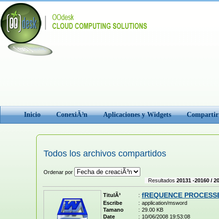
Inicio
ConexiÃ³n
Aplicaciones y Widgets
Comparti
Todos los archivos compartidos
Ordenar por
Resultados
20131 -20160 / 2
fREQUENCE PROCESS
TitulÃ³
:
Escribe
:
application/msword
Tamano
:
29.00 KB
Date
:
10/06/2008 19:53:08