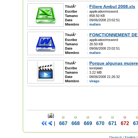
Filiere Ambul 2008.xls
TitulÃ³
:
Escribe
:
application/msword
Tamano
:
858.50 KB
Date
:
09/06/2008 23:02:51
Miembro
:
mafaro
FONCTIONNEMENT DE 
TitulÃ³
:
Escribe
:
application/msword
Tamano
:
26.50 KB
Date
:
09/06/2008 23:02:51
Miembro
:
mafaro
Porque algunas mujer
TitulÃ³
:
Escribe
:
text/plain
Tamano
:
3.22 MB
Date
:
08/06/2008 21:26:32
Miembro
:
virago
|
667
668
669
670
671
672
6
Deutsch
|
English