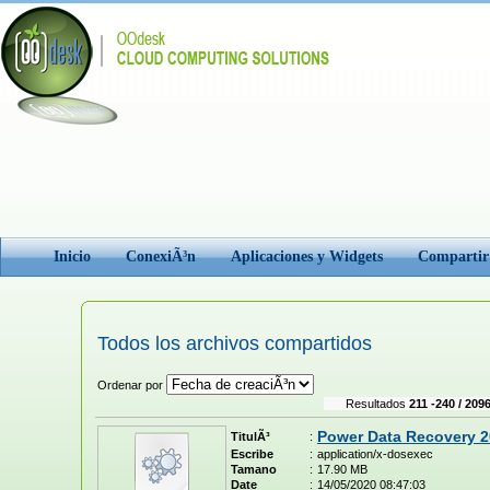
Inicio
ConexiÃ³n
Aplicaciones y Widgets
Comparti
Todos los archivos compartidos
Ordenar por
Resultados
211 -240 / 209
Power Data Recovery 2
TitulÃ³
:
Escribe
:
application/x-dosexec
Tamano
:
17.90 MB
Date
:
14/05/2020 08:47:03