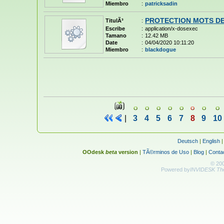
Miembro
:
patricksadin
PROTECTION MOTS DE 
TitulÃ³
:
Escribe
:
application/x-dosexec
Tamano
:
12.42 MB
Date
:
04/04/2020 10:11:20
Miembro
:
blackdogue
|
3
4
5
6
7
8
9
10
Deutsch
|
English
OOdesk
beta
version
|
TÃ©rminos de Uso
|
Blog
|
Conta
© 20
Powered by
INVIDESK The