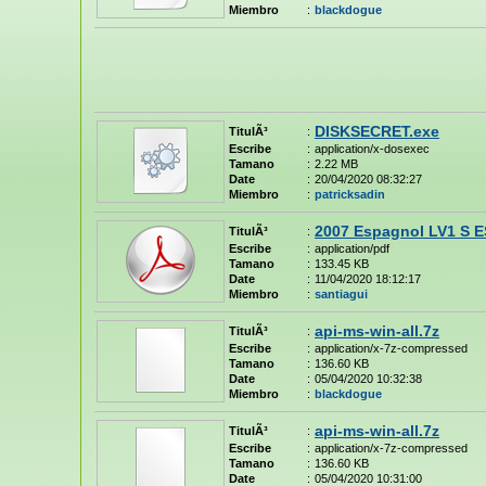
Miembro
:
blackdogue
DISKSECRET.exe
TitulÃ³
:
Escribe
:
application/x-dosexec
Tamano
:
2.22 MB
Date
:
20/04/2020 08:32:27
Miembro
:
patricksadin
2007 Espagnol LV1 S E
TitulÃ³
:
Escribe
:
application/pdf
Tamano
:
133.45 KB
Date
:
11/04/2020 18:12:17
Miembro
:
santiagui
api-ms-win-all.7z
TitulÃ³
:
Escribe
:
application/x-7z-compressed
Tamano
:
136.60 KB
Date
:
05/04/2020 10:32:38
Miembro
:
blackdogue
api-ms-win-all.7z
TitulÃ³
:
Escribe
:
application/x-7z-compressed
Tamano
:
136.60 KB
Date
:
05/04/2020 10:31:00