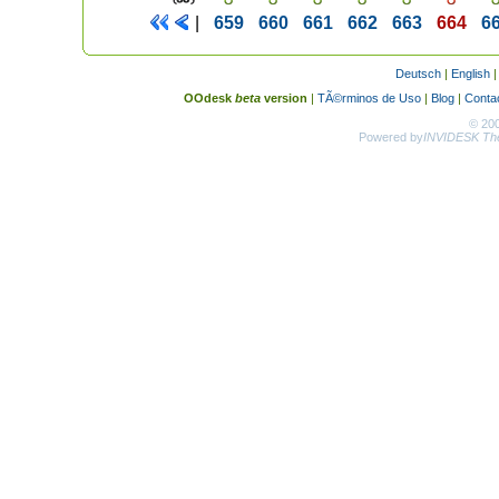
|
659
660
661
662
663
664
6
Deutsch
|
English
OOdesk
beta
version
|
TÃ©rminos de Uso
|
Blog
|
Conta
© 20
Powered by
INVIDESK The