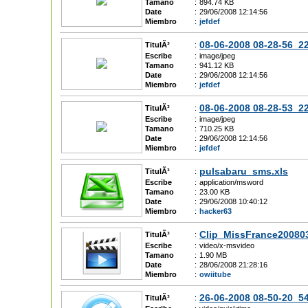
Tamano
:
894.74 KB
Date
:
29/06/2008 12:14:56
Miembro
:
jefdef
08-06-2008 08-28-56_2
TitulÃ³
:
Escribe
:
image/jpeg
Tamano
:
941.12 KB
Date
:
29/06/2008 12:14:56
Miembro
:
jefdef
08-06-2008 08-28-53_2
TitulÃ³
:
Escribe
:
image/jpeg
Tamano
:
710.25 KB
Date
:
29/06/2008 12:14:56
Miembro
:
jefdef
pulsabaru_sms.xls
TitulÃ³
:
Escribe
:
application/msword
Tamano
:
23.00 KB
Date
:
29/06/2008 10:40:12
Miembro
:
hacker63
Clip_MissFrance200803
TitulÃ³
:
Escribe
:
video/x-msvideo
Tamano
:
1.90 MB
Date
:
28/06/2008 21:28:16
Miembro
:
owiitube
26-06-2008 08-50-20_
TitulÃ³
: