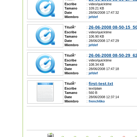
Escribe
:
video/quicktime
Tamano
:
109.21 KB
Date
:
28/06/2008 17:47:32
Miembro
:
jefdef
26-06-2008 08-50-15_
TitulÃ³
:
Escribe
:
video/quicktime
Tamano
:
106.90 KB
Date
:
28/06/2008 17:47:29
Miembro
:
jefdef
26-06-2008 08-50-29_
TitulÃ³
:
Escribe
:
video/quicktime
Tamano
:
108.34 KB
Date
:
28/06/2008 17:47:18
Miembro
:
jefdef
first-test.txt
TitulÃ³
:
Escribe
:
text/plain
Tamano
:
560 B
Date
:
28/06/2008 12:37:14
Miembro
:
french6ko