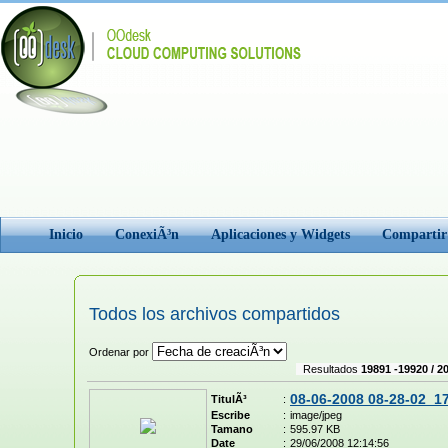
Inicio
ConexiÃ³n
Aplicaciones y Widgets
Comparti
Todos los archivos compartidos
Ordenar por
Resultados
19891 -19920 / 2
08-06-2008 08-28-02_1
TitulÃ³
:
Escribe
:
image/jpeg
Tamano
:
595.97 KB
Date
:
29/06/2008 12:14:56