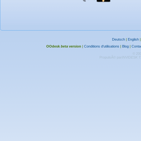
Deutsch
|
English
OOdesk
beta
version
|
Conditions d'utilisations
|
Blog
|
Conta
© 20
PropulsÃ© par
INVIDESK Th