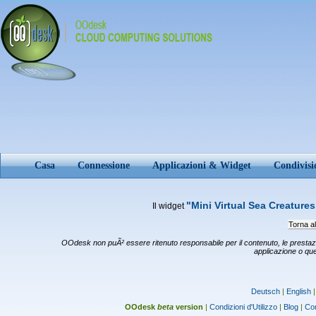
Casa
Connessione
Applicazioni & Widget
Condivis
"Mini Virtual Sea Creatur
Il widget
Torna all
OOdesk non puÃ² essere ritenuto responsabile per il contenuto, le prestazio
applicazione o que
Deutsch
|
English
OOdesk
beta
version
|
Condizioni d'Utilizzo
|
Blog
|
Con