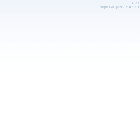
© 20
PropulsÃ© par
INVIDESK Th