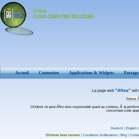
Accueil
Connexion
Applications & Widgets
Partage
"Aftea"
La page web
will
Retour Ã
OOdesk ne peut Ãªtre tenu responsable quant au contenu, Ã la performa
concernant cette appl
Deutsch
|
English
OOdesk
beta
version
|
Conditions d'utilisations
|
Blog
|
Conta