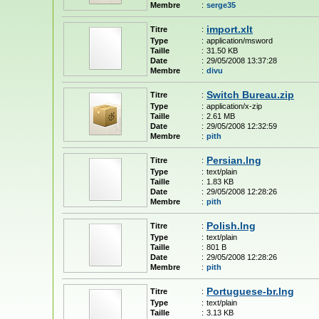
Membre
:
serge35
import.xlt
Titre
:
Type
:
application/msword
Taille
:
31.50 KB
Date
:
29/05/2008 13:37:28
Membre
:
divu
Switch Bureau.zip
Titre
:
Type
:
application/x-zip
Taille
:
2.61 MB
Date
:
29/05/2008 12:32:59
Membre
:
pith
Persian.lng
Titre
:
Type
:
text/plain
Taille
:
1.83 KB
Date
:
29/05/2008 12:28:26
Membre
:
pith
Polish.lng
Titre
:
Type
:
text/plain
Taille
:
801 B
Date
:
29/05/2008 12:28:26
Membre
:
pith
Portuguese-br.lng
Titre
:
Type
:
text/plain
Taille
:
3.13 KB