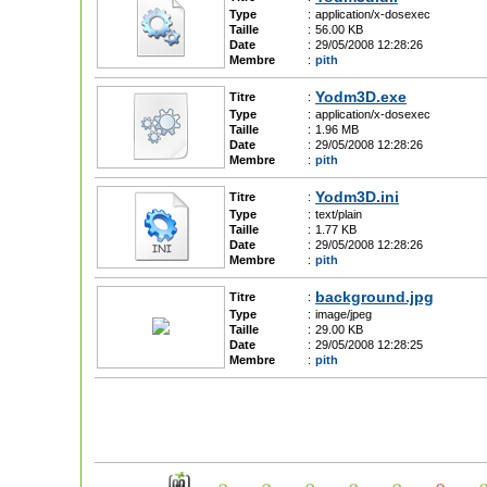
Type
:
application/x-dosexec
Taille
:
56.00 KB
Date
:
29/05/2008 12:28:26
Membre
:
pith
Yodm3D.exe
Titre
:
Type
:
application/x-dosexec
Taille
:
1.96 MB
Date
:
29/05/2008 12:28:26
Membre
:
pith
Yodm3D.ini
Titre
:
Type
:
text/plain
Taille
:
1.77 KB
Date
:
29/05/2008 12:28:26
Membre
:
pith
background.jpg
Titre
:
Type
:
image/jpeg
Taille
:
29.00 KB
Date
:
29/05/2008 12:28:25
Membre
:
pith