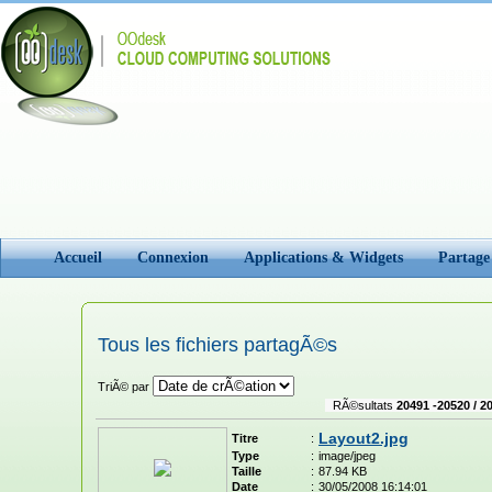
Accueil
Connexion
Applications & Widgets
Partage
Tous les fichiers partagÃ©s
TriÃ© par
RÃ©sultats
20491 -20520 / 2
Layout2.jpg
Titre
:
Type
:
image/jpeg
Taille
:
87.94 KB
Date
:
30/05/2008 16:14:01