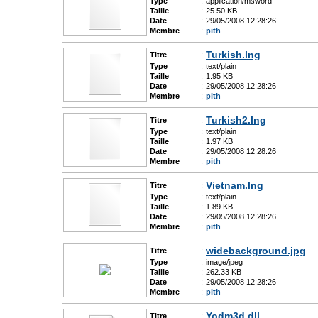
Type
:
application/msword
Taille
:
25.50 KB
Date
:
29/05/2008 12:28:26
Membre
:
pith
Turkish.lng
Titre
:
Type
:
text/plain
Taille
:
1.95 KB
Date
:
29/05/2008 12:28:26
Membre
:
pith
Turkish2.lng
Titre
:
Type
:
text/plain
Taille
:
1.97 KB
Date
:
29/05/2008 12:28:26
Membre
:
pith
Vietnam.lng
Titre
:
Type
:
text/plain
Taille
:
1.89 KB
Date
:
29/05/2008 12:28:26
Membre
:
pith
widebackground.jpg
Titre
:
Type
:
image/jpeg
Taille
:
262.33 KB
Date
:
29/05/2008 12:28:26
Membre
:
pith
Yodm3d.dll
Titre
: