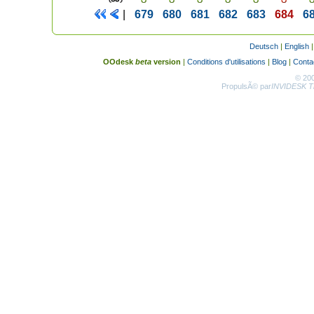
|
679
680
681
682
683
684
6
Deutsch
|
English
OOdesk
beta
version
|
Conditions d'utilisations
|
Blog
|
Conta
© 20
PropulsÃ© par
INVIDESK Th