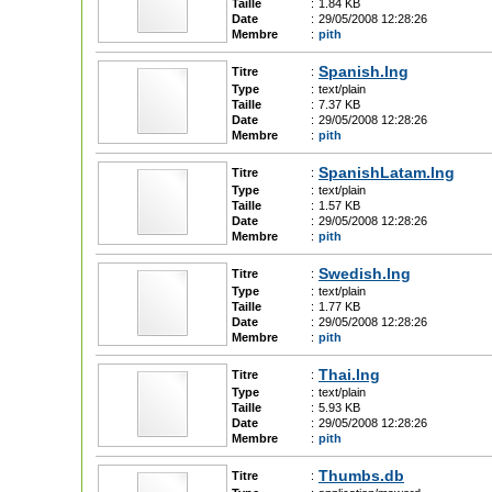
Taille
:
1.84 KB
Date
:
29/05/2008 12:28:26
Membre
:
pith
Spanish.lng
Titre
:
Type
:
text/plain
Taille
:
7.37 KB
Date
:
29/05/2008 12:28:26
Membre
:
pith
SpanishLatam.lng
Titre
:
Type
:
text/plain
Taille
:
1.57 KB
Date
:
29/05/2008 12:28:26
Membre
:
pith
Swedish.lng
Titre
:
Type
:
text/plain
Taille
:
1.77 KB
Date
:
29/05/2008 12:28:26
Membre
:
pith
Thai.lng
Titre
:
Type
:
text/plain
Taille
:
5.93 KB
Date
:
29/05/2008 12:28:26
Membre
:
pith
Thumbs.db
Titre
: