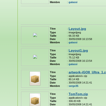
Membre
:
galassi
Layout.jpg
Titre
:
Type
:
image/jpeg
Taille
:
66.33 KB
Date
:
30/05/2008 16:13:58
Membre
:
galassi
Layout1.jpg
Titre
:
Type
:
image/jpeg
Taille
:
75.12 KB
Date
:
30/05/2008 16:13:54
Membre
:
galassi
artwork-iGO8_Ultra_1.z
Titre
:
Type
:
application/x-zip
Taille
:
80.14 KB
Date
:
30/05/2008 14:21:41
Membre
:
serge35
TomTom.zip
Titre
:
Type
:
application/x-zip
Taille
:
306.83 KB
Date
:
30/05/2008 14:21:41