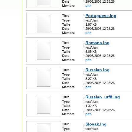
Date
:
29/05/2008 12:28:26
Membre
:
pith
Portuguese.lng
Titre
:
Type
:
text/plain
Taille
:
1.97 KB
Date
:
29/05/2008 12:28:26
Membre
:
pith
Romana.lng
Titre
:
Type
:
text/plain
Taille
:
3.05 KB
Date
:
29/05/2008 12:28:26
Membre
:
pith
Russian.lng
Titre
:
Type
:
text/plain
Taille
:
3.27 KB
Date
:
29/05/2008 12:28:26
Membre
:
pith
Russian_utf8.lng
Titre
:
Type
:
text/plain
Taille
:
1.32 KB
Date
:
29/05/2008 12:28:26
Membre
:
pith
Slovak.lng
Titre
:
Type
:
text/plain