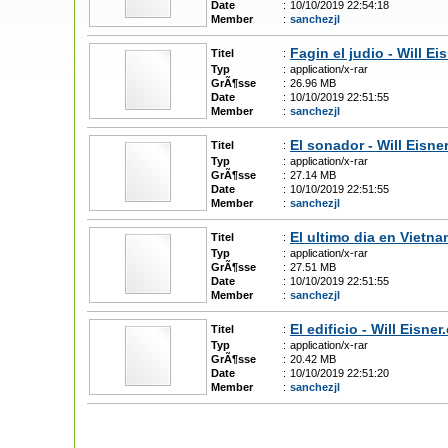
Date
:
10/10/2019 22:54:18
Member
:
sanchezjl
Fagin el judio - Will Ei
Titel
:
Typ
:
application/x-rar
GrÃ¶sse
:
26.96 MB
Date
:
10/10/2019 22:51:55
Member
:
sanchezjl
El sonador - Will Eisner
Titel
:
Typ
:
application/x-rar
GrÃ¶sse
:
27.14 MB
Date
:
10/10/2019 22:51:55
Member
:
sanchezjl
El ultimo dia en Vietnam
Titel
:
Typ
:
application/x-rar
GrÃ¶sse
:
27.51 MB
Date
:
10/10/2019 22:51:55
Member
:
sanchezjl
El edificio - Will Eisner
Titel
:
Typ
:
application/x-rar
GrÃ¶sse
:
20.42 MB
Date
:
10/10/2019 22:51:20
Member
:
sanchezjl