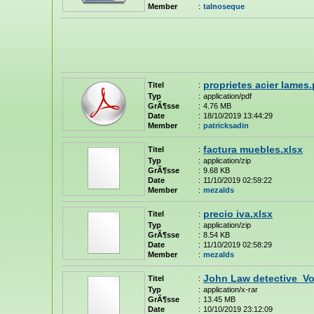
Member
:
talnoseque
proprietes acier lames.
Titel
:
Typ
:
application/pdf
GrÃ¶sse
:
4.76 MB
Date
:
18/10/2019 13:44:29
Member
:
patricksadin
factura muebles.xlsx
Titel
:
Typ
:
application/zip
GrÃ¶sse
:
9.68 KB
Date
:
11/10/2019 02:59:22
Member
:
mezalds
precio iva.xlsx
Titel
:
Typ
:
application/zip
GrÃ¶sse
:
8.54 KB
Date
:
11/10/2019 02:58:29
Member
:
mezalds
John Law detective_Vol
Titel
:
Typ
:
application/x-rar
GrÃ¶sse
:
13.45 MB
Date
:
10/10/2019 23:12:09