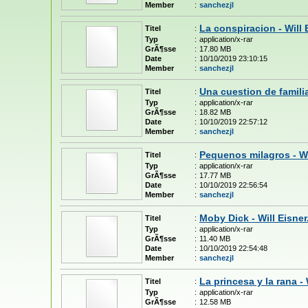
Member
:
sanchezjl
La conspiracion - Will 
Titel
:
Typ
:
application/x-rar
GrÃ¶sse
:
17.80 MB
Date
:
10/10/2019 23:10:15
Member
:
sanchezjl
Una cuestion de familia
Titel
:
Typ
:
application/x-rar
GrÃ¶sse
:
18.82 MB
Date
:
10/10/2019 22:57:12
Member
:
sanchezjl
Pequenos milagros - Wi
Titel
:
Typ
:
application/x-rar
GrÃ¶sse
:
17.77 MB
Date
:
10/10/2019 22:56:54
Member
:
sanchezjl
Moby Dick - Will Eisner
Titel
:
Typ
:
application/x-rar
GrÃ¶sse
:
11.40 MB
Date
:
10/10/2019 22:54:48
Member
:
sanchezjl
La princesa y la rana - 
Titel
:
Typ
:
application/x-rar
GrÃ¶sse
:
12.58 MB