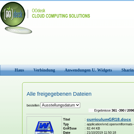
Haus
Verbindung
Anwendungen U. Widgets
Sharin
Alle freigegebenen Dateien
bestellen
Ergebnisse
361 -390 / 209
curriculumGR18.docx
Titel
:
Typ
:
application/vnd.openxmlformats-
GrÃ¶sse
:
82.44 KB
Date
:
21/10/2019 11:50:18