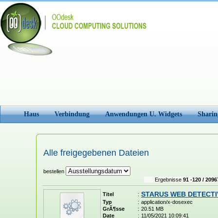
Haus
Verbindung
Anwendungen U. Widgets
Sharin
Alle freigegebenen Dateien
bestellen
Ergebnisse
91 -120 / 2096
STARUS WEB DETECTIV
Titel
:
Typ
:
application/x-dosexec
GrÃ¶sse
:
20.51 MB
Date
:
11/05/2021 10:09:41