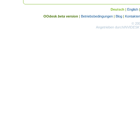
Deutsch
|
English
OOdesk
beta
version
|
Betriebsbedingungen
|
Blog
|
Kontakte
© 20
Angetrieben durch
INVIDESK 