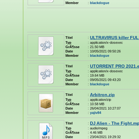
Member
:
blackdogue
ULTRAVIRUS killer FULL
Titel
:
Typ
:
application/x-dosexec
GrÃ¶sse
:
21.50 MB
Date
:
10/05/2021 09:50:26
Member
:
blackdogue
UTORRENT PRO 2021.
Titel
:
Typ
:
application/x-dosexec
GrÃ¶sse
:
19.64 MB
Date
:
09/05/2021 09:43:20
Member
:
blackdogue
Arbitron.zip
Titel
:
Typ
:
application/zip
GrÃ¶sse
:
10.58 MB
Date
:
26/04/2021 10:27:07
Member
:
yajiv84
DJ Alien - The Fight.m
Titel
:
Typ
:
audio/mpeg
GrÃ¶sse
:
4.46 MB
Date
:
23/04/2021 19:29:32