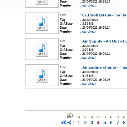
Date
:
23/04/2021 19:29:17
Member
:
sanchezjl
07.Hoobastank-The R
Titel
:
Typ
:
audio/mpeg
GrÃ¶sse
:
3.59 MB
Date
:
23/04/2021 19:29:14
Member
:
sanchezjl
Air Supply - All Out of
Titel
:
Typ
:
audio/mpeg
GrÃ¶sse
:
3.70 MB
Date
:
23/04/2021 19:29:11
Member
:
sanchezjl
Amandine chante -This
Titel
:
Typ
:
audio/mpeg
GrÃ¶sse
:
4.03 MB
Date
:
23/04/2021 19:29:08
Member
:
sanchezjl
|
1
2
3
4
5
6
7
8