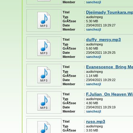
Member
:
sanchezjl
Djeiimady Tounkara.m
Titel
:
Typ
:
audio/mpeg
GrÃ¶sse
:
5.30 MB
Date
:
23/04/2021 19:29:27
Member
:
sanchezjl
duffy_mercy.mp3
Titel
:
Typ
:
audio/mpeg
GrÃ¶sse
:
5.60 MB
Date
:
23/04/2021 19:29:25
Member
:
sanchezjl
Evanescence_Bring Me
Titel
:
Typ
:
audio/mpeg
GrÃ¶sse
:
1.14 MB
Date
:
23/04/2021 19:29:22
Member
:
sanchezjl
F.Julian_On Heaven W
Titel
:
Typ
:
audio/mpeg
GrÃ¶sse
:
4.80 MB
Date
:
23/04/2021 19:29:19
Member
:
sanchezjl
ruso.mp3
Titel
:
Typ
:
audio/mpeg
GrÃ¶sse
:
3.93 MB