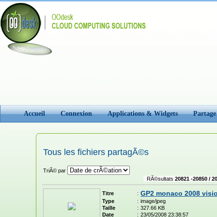
Accueil
Connexion
Applications & Widgets
Partage
Tous les fichiers partagÃ©s
TriÃ© par
RÃ©sultats
20821 -20850 / 2
GP2 monaco 2008 visi
Titre
:
Type
:
image/jpeg
Taille
:
327.66 KB
Date
:
23/05/2008 23:38:57