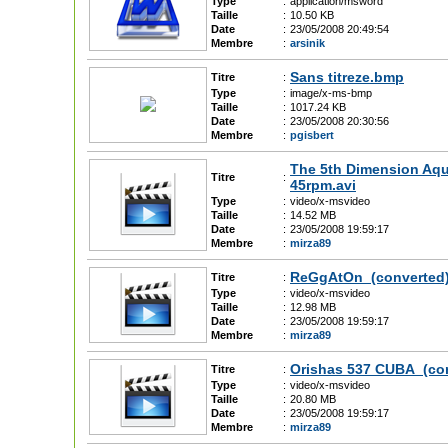
Type
:
application/msword
Taille
:
10.50 KB
Date
:
23/05/2008 20:49:54
Membre
:
arsinik
Sans titreze.bmp
Titre
:
Type
:
image/x-ms-bmp
Taille
:
1017.24 KB
Date
:
23/05/2008 20:30:56
Membre
:
pgisbert
The 5th Dimension Aqu
Titre
:
45rpm.avi
Type
:
video/x-msvideo
Taille
:
14.52 MB
Date
:
23/05/2008 19:59:17
Membre
:
mirza89
ReGgAtOn_(converted)
Titre
:
Type
:
video/x-msvideo
Taille
:
12.98 MB
Date
:
23/05/2008 19:59:17
Membre
:
mirza89
Orishas 537 CUBA_(con
Titre
:
Type
:
video/x-msvideo
Taille
:
20.80 MB
Date
:
23/05/2008 19:59:17
Membre
:
mirza89