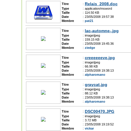
Relais_2008.doc
Titre
:
Type
:
application/msword
Taille
:
114.50 KB
Date
:
23/05/2008 19:57:38
Membre
:
pat21
lac-automne-.jpg
Titre
:
Type
:
image/jpeg
Taille
:
159.15 KB
Date
:
23/05/2008 19:45:36
Membre
:
ziedge
creeeeeeve.jpg
Titre
:
Type
:
image/jpeg
Taille
:
66.98 KB
Date
:
23/05/2008 19:38:13
Membre
:
alpharomano
graycat.jpg
Titre
:
Type
:
image/jpeg
Taille
:
88.12 KB
Date
:
23/05/2008 19:38:13
Membre
:
alpharomano
DSC00470.JPG
Titre
:
Type
:
image/jpeg
Taille
:
3.72 MB
Date
:
23/05/2008 19:19:52
Membre
:
vickar