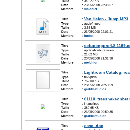
Taille
:
340.27 KB
Date
:
23/05/2008 23:38:57
Membre
:
vision69
Van Halen - Jump.MP3
Titre
:
Type
:
audio/mpeg
Taille
:
3.68 MB
Date
:
23/05/2008 22:01:21
Membre
:
lucbel
setupengpro4.8.1169.e
Titre
:
Type
:
application/x-dosexec
Taille
:
21.02 MB
Date
:
23/05/2008 21:31:38
Membre
:
melchior
Lightroom Catalog.lrca
Titre
:
Type
:
text/plain
Taille
:
752.00 KB
Date
:
23/05/2008 20:50:59
Membre
:
grafikastudios
01110_treesnakeonbra
Titre
:
Type
:
image/jpeg
Taille
:
380.65 KB
Date
:
23/05/2008 20:50:35
Membre
:
grafikastudios
essai.doc
Titre
: