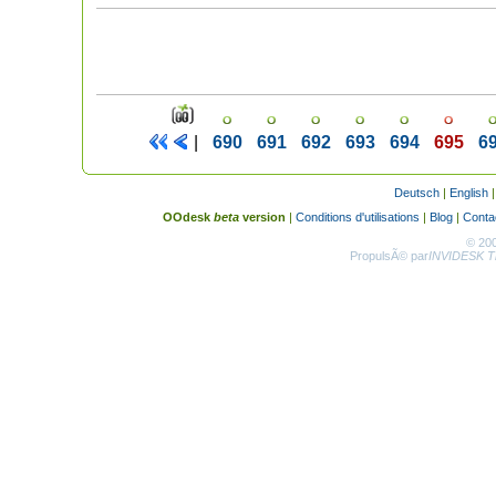
|
690
691
692
693
694
695
6
Deutsch
|
English
OOdesk
beta
version
|
Conditions d'utilisations
|
Blog
|
Conta
© 20
PropulsÃ© par
INVIDESK Th