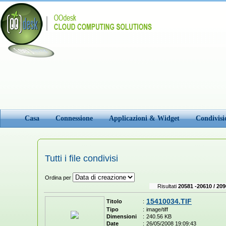
Casa
Connessione
Applicazioni & Widget
Condivis
Tutti i file condivisi
Ordina per
Risultati
20581 -20610 / 209
15410034.TIF
Titolo
:
Tipo
:
image/tiff
Dimensioni
:
240.56 KB
Date
:
26/05/2008 19:09:43