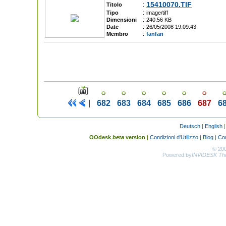
15410070.TIF
Titolo
:
Tipo
:
image/tiff
Dimensioni
:
240.56 KB
Date
:
26/05/2008 19:09:43
Membro
:
fanfan
|
682
683
684
685
686
687
6
Deutsch
|
English
OOdesk
beta
version
|
Condizioni d'Utilizzo
|
Blog
|
Con
© 20
Powered by
INVIDESK The