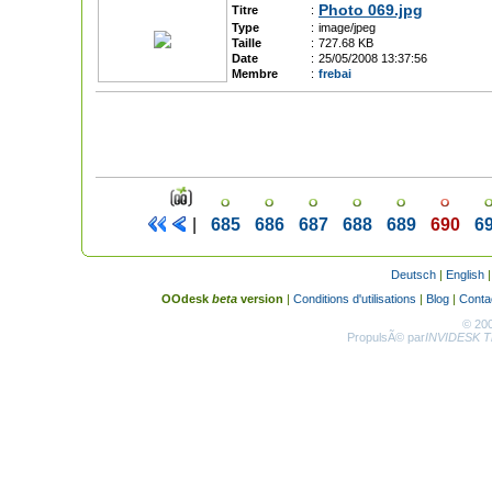
Photo 069.jpg
Titre
:
Type
:
image/jpeg
Taille
:
727.68 KB
Date
:
25/05/2008 13:37:56
Membre
:
frebai
|
685
686
687
688
689
690
6
Deutsch
|
English
OOdesk
beta
version
|
Conditions d'utilisations
|
Blog
|
Conta
© 20
PropulsÃ© par
INVIDESK Th