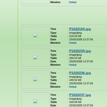
Membre
:
frebai
P1020154.jpg
Titre
:
Type
:
image/jpeg
Taille
:
518.05 KB
Date
:
25/05/2008 13:37:56
Membre
:
frebai
P1020235.jpg
Titre
:
Type
:
image/jpeg
Taille
:
269.53 KB
Date
:
25/05/2008 13:37:56
Membre
:
frebai
P1020236.jpg
Titre
:
Type
:
image/jpeg
Taille
:
249.92 KB
Date
:
25/05/2008 13:37:56
Membre
:
frebai
P1020237.jpg
Titre
:
Type
:
image/jpeg
Taille
:
428.58 KB
Date
:
25/05/2008 13:37:56