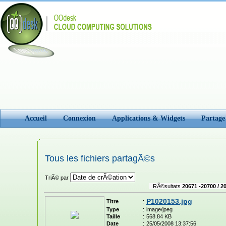
Accueil
Connexion
Applications & Widgets
Partage
Tous les fichiers partagÃ©s
TriÃ© par
RÃ©sultats
20671 -20700 / 2
P1020153.jpg
Titre
:
Type
:
image/jpeg
Taille
:
568.84 KB
Date
:
25/05/2008 13:37:56