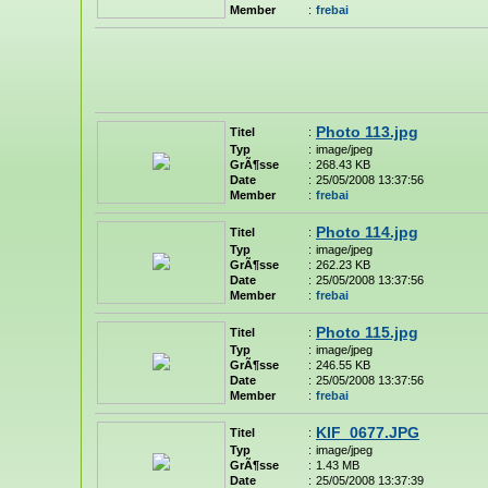
Member
:
frebai
Photo 113.jpg
Titel
:
Typ
:
image/jpeg
GrÃ¶sse
:
268.43 KB
Date
:
25/05/2008 13:37:56
Member
:
frebai
Photo 114.jpg
Titel
:
Typ
:
image/jpeg
GrÃ¶sse
:
262.23 KB
Date
:
25/05/2008 13:37:56
Member
:
frebai
Photo 115.jpg
Titel
:
Typ
:
image/jpeg
GrÃ¶sse
:
246.55 KB
Date
:
25/05/2008 13:37:56
Member
:
frebai
KIF_0677.JPG
Titel
:
Typ
:
image/jpeg
GrÃ¶sse
:
1.43 MB
Date
:
25/05/2008 13:37:39