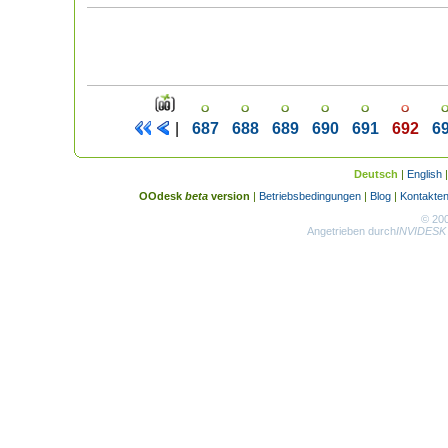
|
687
688
689
690
691
692
6
Deutsch
|
English
OOdesk
beta
version
|
Betriebsbedingungen
|
Blog
|
Kontakte
© 20
Angetrieben durch
INVIDESK 