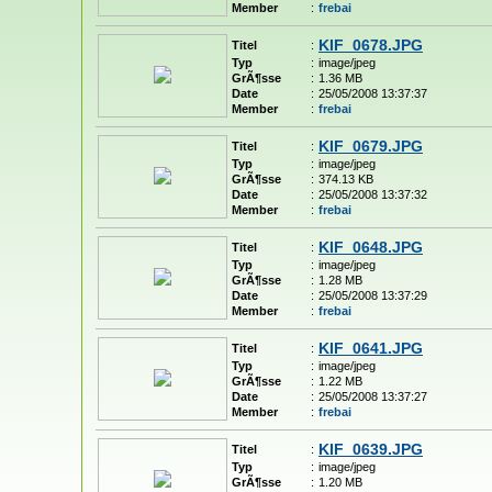
Member
:
frebai
KIF_0678.JPG
Titel
:
Typ
:
image/jpeg
GrÃ¶sse
:
1.36 MB
Date
:
25/05/2008 13:37:37
Member
:
frebai
KIF_0679.JPG
Titel
:
Typ
:
image/jpeg
GrÃ¶sse
:
374.13 KB
Date
:
25/05/2008 13:37:32
Member
:
frebai
KIF_0648.JPG
Titel
:
Typ
:
image/jpeg
GrÃ¶sse
:
1.28 MB
Date
:
25/05/2008 13:37:29
Member
:
frebai
KIF_0641.JPG
Titel
:
Typ
:
image/jpeg
GrÃ¶sse
:
1.22 MB
Date
:
25/05/2008 13:37:27
Member
:
frebai
KIF_0639.JPG
Titel
:
Typ
:
image/jpeg
GrÃ¶sse
:
1.20 MB