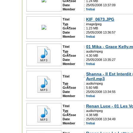
GrÃ¶sse
:
1.24 MB
Date
:
25/05/2008 13:37:09
Member
:
frebai
KIF_0673.JPG
Titel
:
Typ
:
image/jpeg
GrÃ¶sse
:
1.23 MB
Date
:
25/05/2008 13:36:57
Member
:
frebai
01 Mika - Grace Kelly.
Titel
:
Typ
:
audio/mpeg
GrÃ¶sse
:
4.30 MB
Date
:
25/05/2008 13:35:27
Member
:
frebai
Shanna - Il Est Interdi
Titel
:
Avril.mp3
Typ
:
audio/mpeg
GrÃ¶sse
:
5.60 MB
Date
:
25/05/2008 13:34:55
Member
:
frebai
Renan Luce - 01 Les V
Titel
:
Typ
:
audio/mpeg
GrÃ¶sse
:
4.38 MB
Date
:
25/05/2008 13:34:49
Member
:
frebai