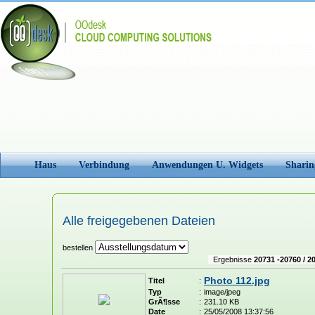
Haus
Verbindung
Anwendungen U. Widgets
Sharin
Alle freigegebenen Dateien
bestellen
Ergebnisse
20731 -20760 / 2
Photo 112.jpg
Titel
:
Typ
:
image/jpeg
GrÃ¶sse
:
231.10 KB
Date
:
25/05/2008 13:37:56