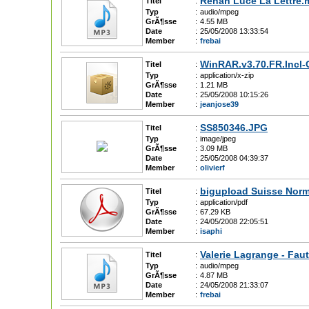
Renan Luce La Lettre.
Titel
:
Typ
:
audio/mpeg
GrÃ¶sse
:
4.55 MB
Date
:
25/05/2008 13:33:54
Member
:
frebai
WinRAR.v3.70.FR.Incl-
Titel
:
Typ
:
application/x-zip
GrÃ¶sse
:
1.21 MB
Date
:
25/05/2008 10:15:26
Member
:
jeanjose39
SS850346.JPG
Titel
:
Typ
:
image/jpeg
GrÃ¶sse
:
3.09 MB
Date
:
25/05/2008 04:39:37
Member
:
olivierf
bigupload Suisse Norm
Titel
:
Typ
:
application/pdf
GrÃ¶sse
:
67.29 KB
Date
:
24/05/2008 22:05:51
Member
:
isaphi
Valerie Lagrange - Fau
Titel
:
Typ
:
audio/mpeg
GrÃ¶sse
:
4.87 MB
Date
:
24/05/2008 21:33:07
Member
:
frebai