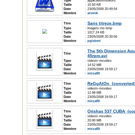
Type
:
application/msword
Taille
:
10.50 KB
Date
:
23/05/2008 20:49:54
Membre
:
arsinik
Sans titreze.bmp
Titre
:
Type
:
image/x-ms-bmp
Taille
:
1017.24 KB
Date
:
23/05/2008 20:30:56
Membre
:
pgisbert
The 5th Dimension Aqu
Titre
:
45rpm.avi
Type
:
video/x-msvideo
Taille
:
14.52 MB
Date
:
23/05/2008 19:59:17
Membre
:
mirza89
ReGgAtOn_(converted)
Titre
:
Type
:
video/x-msvideo
Taille
:
12.98 MB
Date
:
23/05/2008 19:59:17
Membre
:
mirza89
Orishas 537 CUBA_(con
Titre
:
Type
:
video/x-msvideo
Taille
:
20.80 MB
Date
:
23/05/2008 19:59:17
Membre
:
mirza89