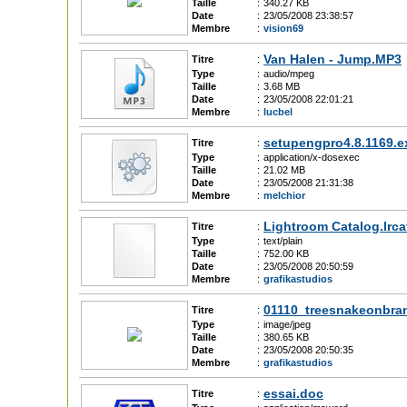
Taille
:
340.27 KB
Date
:
23/05/2008 23:38:57
Membre
:
vision69
Van Halen - Jump.MP3
Titre
:
Type
:
audio/mpeg
Taille
:
3.68 MB
Date
:
23/05/2008 22:01:21
Membre
:
lucbel
setupengpro4.8.1169.e
Titre
:
Type
:
application/x-dosexec
Taille
:
21.02 MB
Date
:
23/05/2008 21:31:38
Membre
:
melchior
Lightroom Catalog.lrca
Titre
:
Type
:
text/plain
Taille
:
752.00 KB
Date
:
23/05/2008 20:50:59
Membre
:
grafikastudios
01110_treesnakeonbra
Titre
:
Type
:
image/jpeg
Taille
:
380.65 KB
Date
:
23/05/2008 20:50:35
Membre
:
grafikastudios
essai.doc
Titre
: