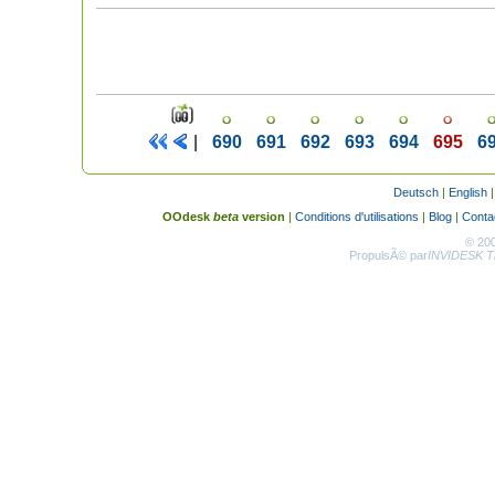
|
690
691
692
693
694
695
6
Deutsch
|
English
OOdesk
beta
version
|
Conditions d'utilisations
|
Blog
|
Conta
© 20
PropulsÃ© par
INVIDESK Th