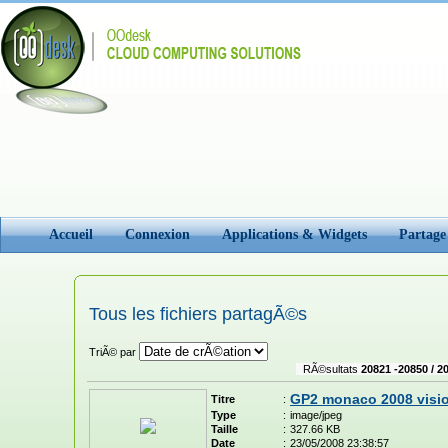
Accueil
Connexion
Applications & Widgets
Partage
Tous les fichiers partagÃ©s
TriÃ© par
RÃ©sultats
20821 -20850 / 2
GP2 monaco 2008 visi
Titre
:
Type
:
image/jpeg
Taille
:
327.66 KB
Date
:
23/05/2008 23:38:57