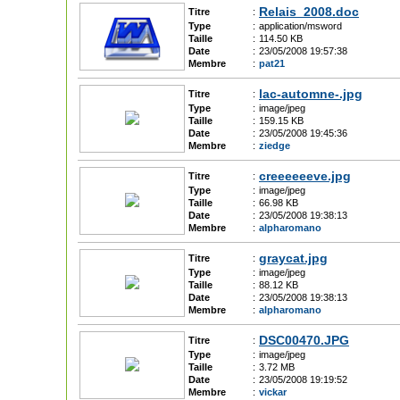
Relais_2008.doc
Titre
:
Type
:
application/msword
Taille
:
114.50 KB
Date
:
23/05/2008 19:57:38
Membre
:
pat21
lac-automne-.jpg
Titre
:
Type
:
image/jpeg
Taille
:
159.15 KB
Date
:
23/05/2008 19:45:36
Membre
:
ziedge
creeeeeeve.jpg
Titre
:
Type
:
image/jpeg
Taille
:
66.98 KB
Date
:
23/05/2008 19:38:13
Membre
:
alpharomano
graycat.jpg
Titre
:
Type
:
image/jpeg
Taille
:
88.12 KB
Date
:
23/05/2008 19:38:13
Membre
:
alpharomano
DSC00470.JPG
Titre
:
Type
:
image/jpeg
Taille
:
3.72 MB
Date
:
23/05/2008 19:19:52
Membre
:
vickar