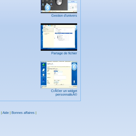
Gestion d'univers
Partage de fichier
CrÃ©er un widget
personnalisÃ©
|
Aide
|
Bonnes affaires
|