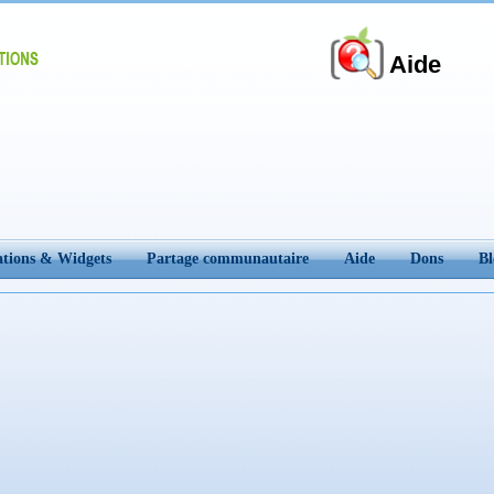
Aide
ations & Widgets
Partage communautaire
Aide
Dons
Bl