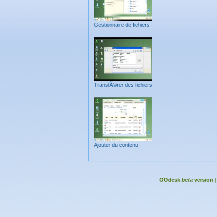
Gestionnaire de fichiers
TransfÃ©rer des fichiers
Ajouter du contenu
OOdesk
beta
version