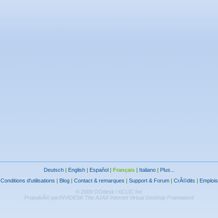
Deutsch
|
English
|
Español
|
Français
|
Italiano
|
Plus...
|
Conditions d'utilisations
|
Blog
|
Contact & remarques
|
Support & Forum
|
CrÃ©dits
|
Emplois
© 2009 OOdesk / 6CLIC Inc
PropulsÃ© par
INVIDESK The AJAX Internet Virtual Desktop Framework