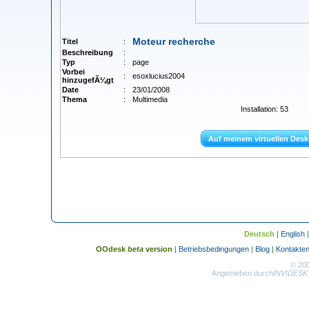
Moteur recherche
Titel
:
Beschreibung
:
Typ
:
page
Vorbei
:
esoxlucius2004
hinzugefÃ¼gt
Date
:
23/01/2008
Thema
:
Multimedia
Installation: 53
Auf meinem virtuellen Desk
Deutsch
|
English
OOdesk
beta
version
|
Betriebsbedingungen
|
Blog
|
Kontakte
© 20
Angetrieben durch
INVIDESK 