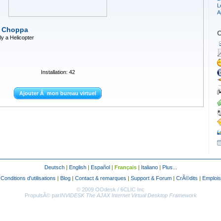
L
A
a Choppa
C
y a Helicopter
Installation: 42
Ajouter Ã mon bureau virtuel
Deutsch
|
English
|
Español
|
Français
|
Italiano
|
Plus...
|
Conditions d'utilisations
|
Blog
|
Contact & remarques
|
Support & Forum
|
CrÃ©dits
|
Emplois
© 2009 OOdesk / 6CLIC Inc
PropulsÃ© par
INVIDESK The AJAX Internet Virtual Desktop Framework