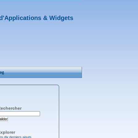
d'Applications & Widgets
og
echercher
alider
xplorer
es dix derniers ajouts