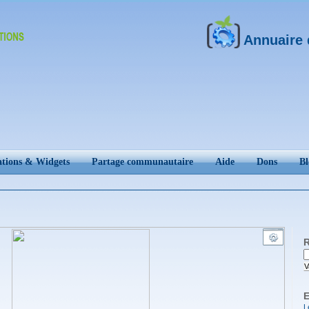
Annuaire 
ations & Widgets
Partage communautaire
Aide
Dons
Bl
R
V
E
L