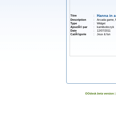
Hanna in 
Titre
:
Description
:
Arcada game, fl
Type
:
Widget
AjoutÃ© par
:
kamilsobczyk
Date
:
12/07/2011
CatÃ©gorie
:
Jeux & fun
OOdesk
beta
version