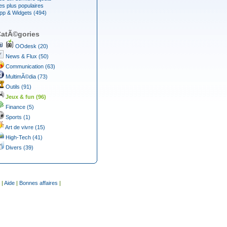
es plus populaires
pp & Widgets (494)
atÃ©gories
OOdesk (20)
News & Flux (50)
Communication (63)
MultimÃ©dia (73)
Outils (91)
Jeux & fun (96)
Finance (5)
Sports (1)
Art de vivre (15)
High-Tech (41)
Divers (39)
|
Aide
|
Bonnes affaires
|