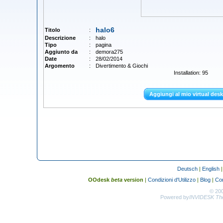
halo6
Titolo
:
Descrizione
:
halo
Tipo
:
pagina
Aggiunto da
:
demora275
Date
:
28/02/2014
Argomento
:
Divertimento & Giochi
Installation: 95
Aggiungi al mio virtual des
Deutsch
|
English
OOdesk
beta
version
|
Condizioni d'Utilizzo
|
Blog
|
Con
© 20
Powered by
INVIDESK The