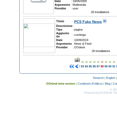
Date
:
19/06/2009
Argomento
:
Multimedia
Provider
:
user
28 installations
Titolo
:
PCS Fake News
Descrizione
:
Tipo
:
pagina
Aggiunto
:
cushinga
da
Date
:
10/09/2019
Argomento
:
News & Feed
Provider
:
OOdesk
28 installations
|
83
84
85
86
87
88
89
90
91
Deutsch
|
English
OOdesk
beta
version
|
Condizioni d'Utilizzo
|
Blog
|
Con
© 20
Powered by
INVIDESK The