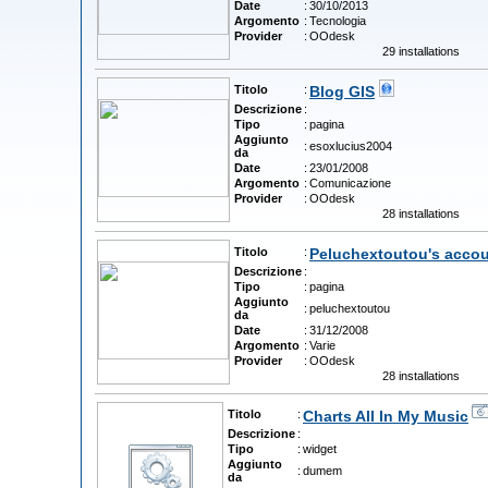
Date
:
30/10/2013
Argomento
:
Tecnologia
Provider
:
OOdesk
29 installations
Titolo
:
Blog GIS
Descrizione
:
Tipo
:
pagina
Aggiunto
:
esoxlucius2004
da
Date
:
23/01/2008
Argomento
:
Comunicazione
Provider
:
OOdesk
28 installations
Titolo
:
Peluchextoutou's acco
Descrizione
:
Tipo
:
pagina
Aggiunto
:
peluchextoutou
da
Date
:
31/12/2008
Argomento
:
Varie
Provider
:
OOdesk
28 installations
Titolo
:
Charts All In My Music
Descrizione
:
Tipo
:
widget
Aggiunto
:
dumem
da