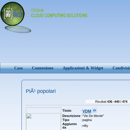
Casa
Connessione
Applicazioni & Widget
Condivis
PiÃ¹ popolari
Risultati
436 -440 / 474
Titolo
:
VDM
Descrizione
:
"Vie De Merde"
Tipo
:
pagina
Aggiunto
:
nifty
da