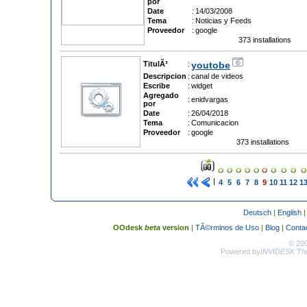
por
Date
:
14/03/2008
Tema
:
Noticias y Feeds
Proveedor
:
google
373 installations
TitulÃ³
:
youtobe
Descripcion
:
canal de videos
Escribe
:
widget
Agregado
:
enidvargas
por
Date
:
26/04/2018
Tema
:
Comunicacion
Proveedor
:
google
373 installations
|
4
5
6
7
8
9
10
11
12
1
Deutsch
|
English
OOdesk
beta
version
|
TÃ©rminos de Uso
|
Blog
|
Conta
© 20
Powered by
INVIDESK The