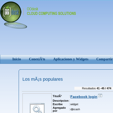
Inicio
ConexiÃ³n
Aplicaciones y Widgets
Comparti
Los mÃ¡s populares
Resultados
41 -45 / 474
TitulÃ³
:
Facebook login
Descripcion
:
Escribe
:
widget
Agregado
:
djbcash
por