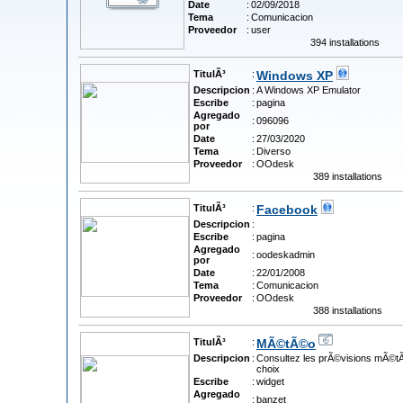
Date
:
02/09/2018
Tema
:
Comunicacion
Proveedor
:
user
394 installations
TitulÃ³
:
Windows XP
Descripcion
:
A Windows XP Emulator
Escribe
:
pagina
Agregado
:
096096
por
Date
:
27/03/2020
Tema
:
Diverso
Proveedor
:
OOdesk
389 installations
TitulÃ³
:
Facebook
Descripcion
:
Escribe
:
pagina
Agregado
:
oodeskadmin
por
Date
:
22/01/2008
Tema
:
Comunicacion
Proveedor
:
OOdesk
388 installations
TitulÃ³
:
MÃ©tÃ©o
Descripcion
:
Consultez les prÃ©visions mÃ©tÃ
choix
Escribe
:
widget
Agregado
:
banzet