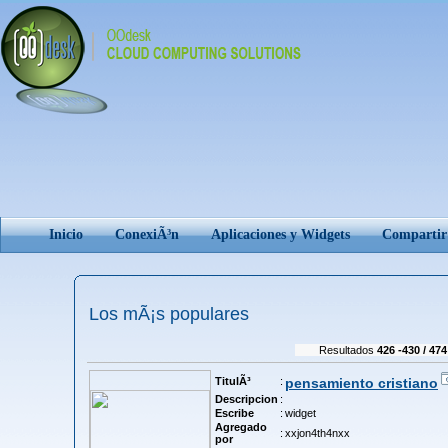
Inicio
ConexiÃ³n
Aplicaciones y Widgets
Comparti
Los mÃ¡s populares
Resultados
426 -430 / 474
TitulÃ³
:
pensamiento cristiano
Descripcion
:
Escribe
:
widget
Agregado
:
xxjon4th4nxx
por