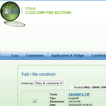
Casa
Connessione
Applicazioni & Widget
Condivis
Tutti i file condivisi
Ordina per
Risultati
20611 -20640 / 209
15410071.TIF
Titolo
:
Tipo
:
image/tiff
Dimensioni
:
240.56 KB
Date
:
26/05/2008 19:09:43