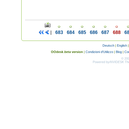
|
683
684
685
686
687
688
6
Deutsch
|
English
OOdesk
beta
version
|
Condizioni d'Utilizzo
|
Blog
|
Con
© 20
Powered by
INVIDESK The