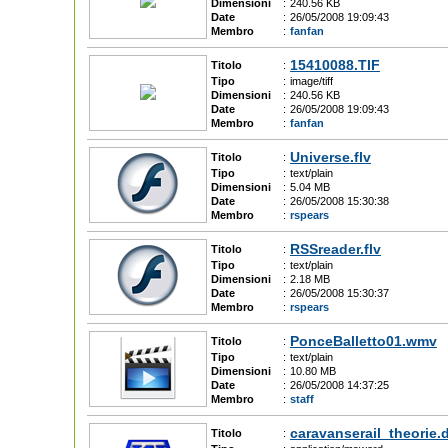
Dimensioni
:
240.56 KB
Date
:
26/05/2008 19:09:43
Membro
:
fanfan
15410088.TIF
Titolo
:
Tipo
:
image/tiff
Dimensioni
:
240.56 KB
Date
:
26/05/2008 19:09:43
Membro
:
fanfan
Universe.flv
Titolo
:
Tipo
:
text/plain
Dimensioni
:
5.04 MB
Date
:
26/05/2008 15:30:38
Membro
:
rspears
RSSreader.flv
Titolo
:
Tipo
:
text/plain
Dimensioni
:
2.18 MB
Date
:
26/05/2008 15:30:37
Membro
:
rspears
PonceBalletto01.wmv
Titolo
:
Tipo
:
text/plain
Dimensioni
:
10.80 MB
Date
:
26/05/2008 14:37:25
Membro
:
staff
caravanserail_theorie.
Titolo
: