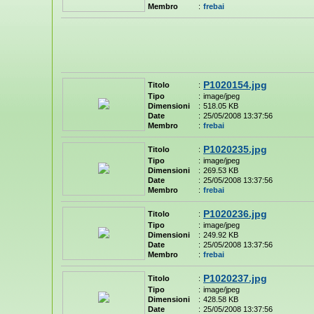
Membro
:
frebai
P1020154.jpg
Titolo
:
Tipo
:
image/jpeg
Dimensioni
:
518.05 KB
Date
:
25/05/2008 13:37:56
Membro
:
frebai
P1020235.jpg
Titolo
:
Tipo
:
image/jpeg
Dimensioni
:
269.53 KB
Date
:
25/05/2008 13:37:56
Membro
:
frebai
P1020236.jpg
Titolo
:
Tipo
:
image/jpeg
Dimensioni
:
249.92 KB
Date
:
25/05/2008 13:37:56
Membro
:
frebai
P1020237.jpg
Titolo
:
Tipo
:
image/jpeg
Dimensioni
:
428.58 KB
Date
:
25/05/2008 13:37:56