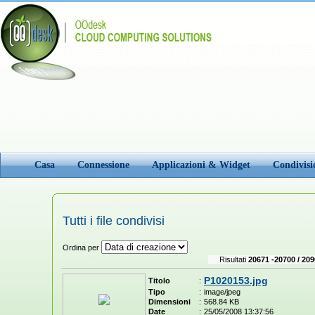
Casa
Connessione
Applicazioni & Widget
Condivis
Tutti i file condivisi
Ordina per
Risultati
20671 -20700 / 209
P1020153.jpg
Titolo
:
Tipo
:
image/jpeg
Dimensioni
:
568.84 KB
Date
:
25/05/2008 13:37:56