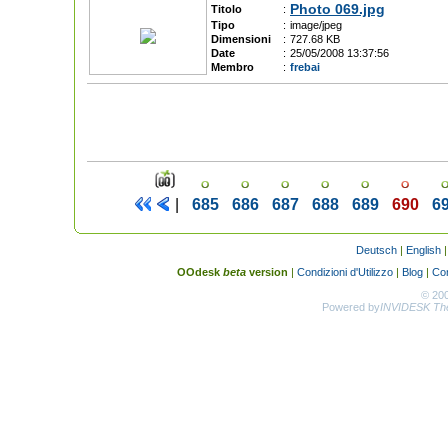
Photo 069.jpg
Titolo
:
Tipo
:
image/jpeg
Dimensioni
:
727.68 KB
Date
:
25/05/2008 13:37:56
Membro
:
frebai
|
685
686
687
688
689
690
6
Deutsch
|
English
OOdesk
beta
version
|
Condizioni d'Utilizzo
|
Blog
|
Con
© 20
Powered by
INVIDESK The