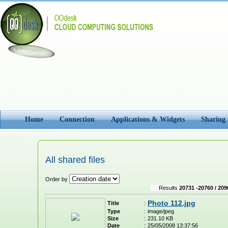
Home
Connection
Applications & Widgets
Sharing
All shared files
Order by
Results
20731 -20760 / 209
Photo 112.jpg
Title
:
Type
:
image/jpeg
Size
:
231.10 KB
Date
:
25/05/2008 13:37:56