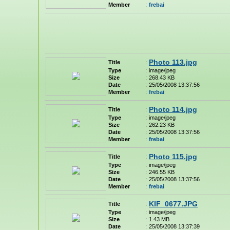
Member
:
frebai
Photo 113.jpg
Title
:
Type
:
image/jpeg
Size
:
268.43 KB
Date
:
25/05/2008 13:37:56
Member
:
frebai
Photo 114.jpg
Title
:
Type
:
image/jpeg
Size
:
262.23 KB
Date
:
25/05/2008 13:37:56
Member
:
frebai
Photo 115.jpg
Title
:
Type
:
image/jpeg
Size
:
246.55 KB
Date
:
25/05/2008 13:37:56
Member
:
frebai
KIF_0677.JPG
Title
:
Type
:
image/jpeg
Size
:
1.43 MB
Date
:
25/05/2008 13:37:39