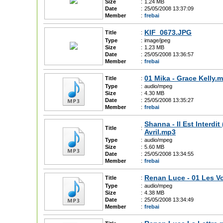
Size
:
1.24 MB
Date
:
25/05/2008 13:37:09
Member
:
frebai
KIF_0673.JPG
Title
:
Type
:
image/jpeg
Size
:
1.23 MB
Date
:
25/05/2008 13:36:57
Member
:
frebai
01 Mika - Grace Kelly.
Title
:
Type
:
audio/mpeg
Size
:
4.30 MB
Date
:
25/05/2008 13:35:27
Member
:
frebai
Shanna - Il Est Interdi
Title
:
Avril.mp3
Type
:
audio/mpeg
Size
:
5.60 MB
Date
:
25/05/2008 13:34:55
Member
:
frebai
Renan Luce - 01 Les V
Title
:
Type
:
audio/mpeg
Size
:
4.38 MB
Date
:
25/05/2008 13:34:49
Member
:
frebai