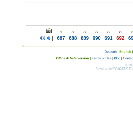
|
687
688
689
690
691
692
6
Deutsch
|
English
OOdesk
beta
version
|
Terms of Use
|
Blog
|
Contac
© 20
Powered by
INVIDESK The