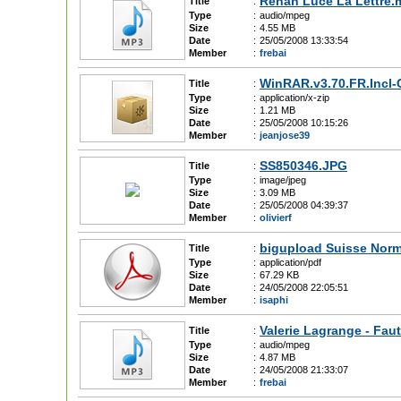
Renan Luce La Lettre.
Title
:
Type
:
audio/mpeg
Size
:
4.55 MB
Date
:
25/05/2008 13:33:54
Member
:
frebai
WinRAR.v3.70.FR.Incl-
Title
:
Type
:
application/x-zip
Size
:
1.21 MB
Date
:
25/05/2008 10:15:26
Member
:
jeanjose39
SS850346.JPG
Title
:
Type
:
image/jpeg
Size
:
3.09 MB
Date
:
25/05/2008 04:39:37
Member
:
olivierf
bigupload Suisse Norm
Title
:
Type
:
application/pdf
Size
:
67.29 KB
Date
:
24/05/2008 22:05:51
Member
:
isaphi
Valerie Lagrange - Fau
Title
:
Type
:
audio/mpeg
Size
:
4.87 MB
Date
:
24/05/2008 21:33:07
Member
:
frebai