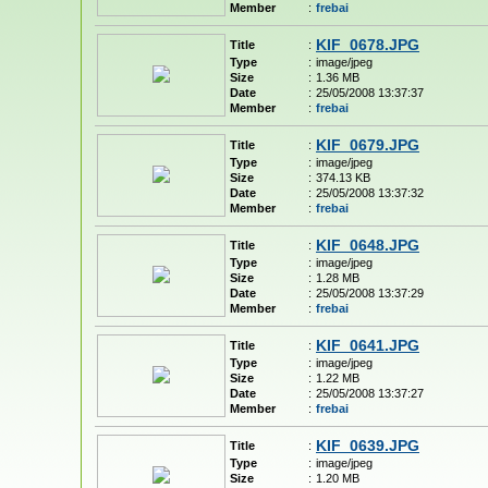
Member
:
frebai
KIF_0678.JPG
Title
:
Type
:
image/jpeg
Size
:
1.36 MB
Date
:
25/05/2008 13:37:37
Member
:
frebai
KIF_0679.JPG
Title
:
Type
:
image/jpeg
Size
:
374.13 KB
Date
:
25/05/2008 13:37:32
Member
:
frebai
KIF_0648.JPG
Title
:
Type
:
image/jpeg
Size
:
1.28 MB
Date
:
25/05/2008 13:37:29
Member
:
frebai
KIF_0641.JPG
Title
:
Type
:
image/jpeg
Size
:
1.22 MB
Date
:
25/05/2008 13:37:27
Member
:
frebai
KIF_0639.JPG
Title
:
Type
:
image/jpeg
Size
:
1.20 MB